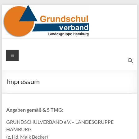
Zum
Inhalt
springen
Grundschulverband
Menü
Hamburg
Impressum
Angaben gemäß & 5 TMG:
GRUNDSCHULVERBAND e.V. – LANDESGRUPPE
HAMBURG
(z. Hd. Maik Becker)