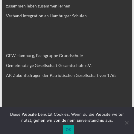
zusammen leben zusammen lernen
Verband Integration an Hamburger Schulen
GEW Hamburg, Fachgruppe Grundschule
Gemeinnützige Gesellschaft Gesamtschule e.V.
AK Zukunftsfragen der Patriotischen Gesellschaft von 1765
Diese Website benutzt Cookies. Wenn du die Website weiter
nutzt, gehen wir von deinem Einverständnis aus.
Copyright © 2026
Grundschulverband Hamburg
. Alle Rechte vorbehalten.
Theme
Spacious
von ThemeGrill. Präsentiert von:
WordPress
.
OK